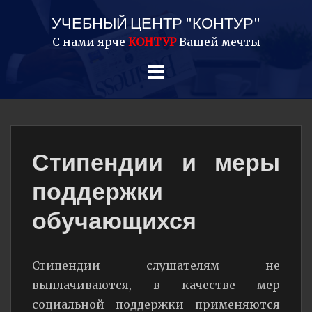
Перейти
УЧЕБНЫЙ ЦЕНТР "КОНТУР"
к
С нами ярче
КОНТУР
Вашей мечты
Учебный
содержанию
Центр
"Контур".
Курсы
в
Курске
Стипендии и меры
поддержки
обучающихся
Стипендии слушателям не
выплачиваются, в качестве мер
социальной поддержки применяются