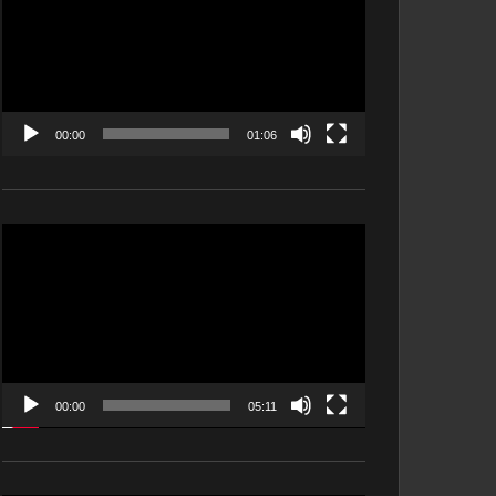
00:00
01:06
Видеоплеер
00:00
05:11