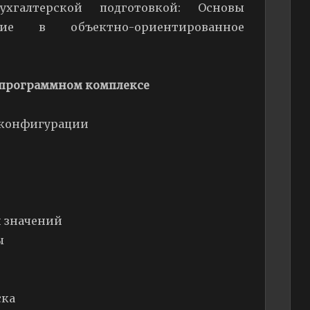
хгалтерской подготовкой: Основы
ние в объектно-ориентированное
 программном комплексе
 конфигурации
и значений
ы
ска