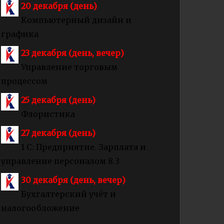
20 декабря (день)
Компьютерный дизайн и
графика
23 декабря (день, вечер)
Управление торговым
процессом
25 декабря (день)
Флористика
27 декабря (день)
1 С: Предприятие. Зарплата и
управление персоналом 8.3
30 декабря (день, вечер)
Бухгалтерский учёт и
налогообложение