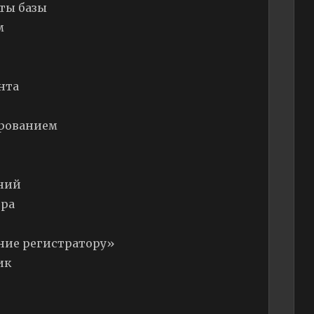
кты базы
м
нта
ированием
ений
тра
ние регистратору»
ик