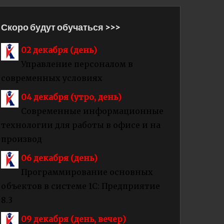
Скоро будут обучаться >>>
02 декабря (день)
Управление персоналом в
современных условиях
04 декабря (утро, день)
Современные информационные
технологии для работы в офисе и на
производ
06 декабря (день)
Программирование основных
объектов в системе 1С: Предприятие
8.3
09 декабря (день, вечер)