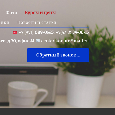
Фото
Курсы и цены
ники
Новости и статьи
+7 (951)
089-01-25
; +7(4712)
39-36-15
го, д.70, офис 41
center.kontur
@mail.ru
Обратный звонок ...