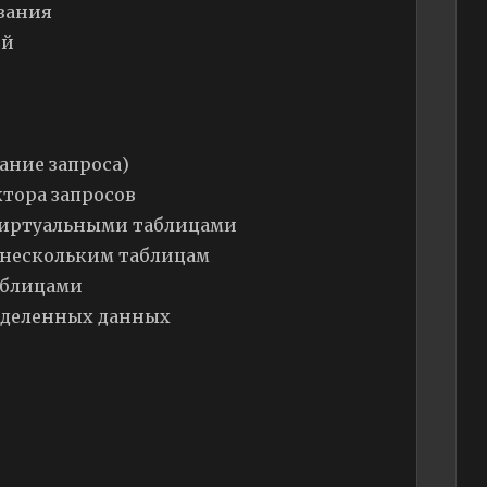
вания
ей
сание запроса)
ктора запросов
 виртуальными таблицами
о нескольким таблицам
таблицами
ределенных данных