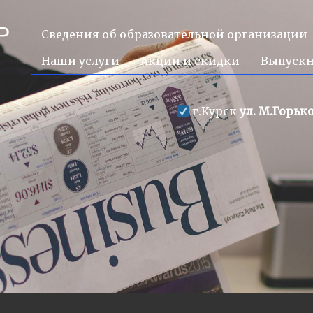
Р
Сведения об образовательной организации
Наши услуги
Акции и скидки
Выпуск
г.Курск
ул. М.Горько