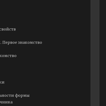
 свойств
. Первое знакомство
акомство
ки
льности формы
очника