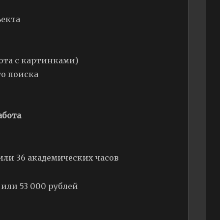
ъекта
ота с картинками)
о поиска
абота
 или 36 академических часов
 или 53 000 рублей