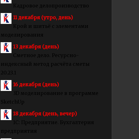
Кадровое делопроизводство
11 декабря (утро, день)
Крой и шитьё с элементами
моделирования
13 декабря (день)
Сметное дело. Ресурсно-
индексный метод расчёта сметы
20.23.1
16 декабря (день)
3D моделирование в программе
SketchUp
18 декабря (день, вечер)
1С: Предприятие. Бухгалтерия
предприятия